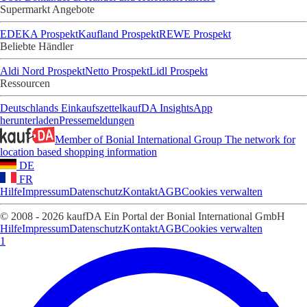
Supermarkt Angebote
EDEKA Prospekt
Kaufland Prospekt
REWE Prospekt
Beliebte Händler
Aldi Nord Prospekt
Netto Prospekt
Lidl Prospekt
Ressourcen
Deutschlands Einkaufszettel
kaufDA Insights
App
herunterladen
Pressemeldungen
Member of Bonial International Group
The network for
location based shopping information
DE
FR
Hilfe
Impressum
Datenschutz
Kontakt
AGB
Cookies verwalten
© 2008 - 2026 kaufDA Ein Portal der Bonial International GmbH
Hilfe
Impressum
Datenschutz
Kontakt
AGB
Cookies verwalten
1