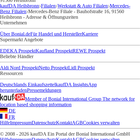
91560 Heilsbronn
kaufDA Heilsbronn
Filialen
Werkstatt & Auto Filialen
Mercedes-
Benz Filialen
Mercedes-Benz Filiale - Bauhofstraße 16, 91560
Heilsbronn - Adresse & Öffnungszeiten
Unternehmen
Über Bonial.de
Für Handel und Hersteller
Karriere
Supermarkt Angebote
EDEKA Prospekt
Kaufland Prospekt
REWE Prospekt
Beliebte Händler
Aldi Nord Prospekt
Netto Prospekt
Lidl Prospekt
Ressourcen
Deutschlands Einkaufszettel
kaufDA Insights
App
herunterladen
Pressemeldungen
Member of Bonial International Group
The network for
location based shopping information
DE
FR
Hilfe
Impressum
Datenschutz
Kontakt
AGB
Cookies verwalten
© 2008 - 2026 kaufDA Ein Portal der Bonial International GmbH
Hilfe
Impressum
Datenschutz
Kontakt
AGB
Cookies verwalten