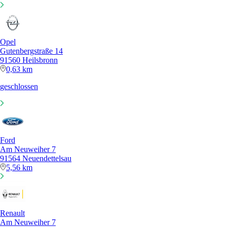
Opel
Gutenbergstraße 14
91560 Heilsbronn
0,63 km
geschlossen
Ford
Am Neuweiher 7
91564 Neuendettelsau
5,56 km
Renault
Am Neuweiher 7