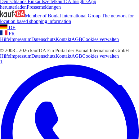
Deutschlands Einkaufszettel
kaufDA Insights
App
herunterladen
Pressemeldungen
Member of Bonial International Group
The network for
location based shopping information
DE
FR
Hilfe
Impressum
Datenschutz
Kontakt
AGB
Cookies verwalten
© 2008 - 2026 kaufDA Ein Portal der Bonial International GmbH
Hilfe
Impressum
Datenschutz
Kontakt
AGB
Cookies verwalten
1