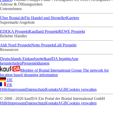
Adresse & Öffnungszeiten
Unternehmen
Über Bonial.de
Für Handel und Hersteller
Karriere
Supermarkt Angebote
EDEKA Prospekt
Kaufland Prospekt
REWE Prospekt
Beliebte Händler
Aldi Nord Prospekt
Netto Prospekt
Lidl Prospekt
Ressourcen
Deutschlands Einkaufszettel
kaufDA Insights
App
herunterladen
Pressemeldungen
Member of Bonial International Group
The network for
location based shopping information
DE
FR
Hilfe
Impressum
Datenschutz
Kontakt
AGB
Cookies verwalten
© 2008 - 2026 kaufDA Ein Portal der Bonial International GmbH
Hilfe
Impressum
Datenschutz
Kontakt
AGB
Cookies verwalten