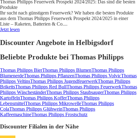
Thomas Philipps Feuerwerk Prospekt 2024/2025: Das sind die besten
Produkte
Ihr sucht nach günstigem Feuerwerk? Wir haben die besten Produkte
aus dem Thomas Philipps Feuerwerk Prospekt 2024/2025 in einer
Liste – Raketen, Batterien & Co.
...
Jetzt lesen
Discounter Angebote in Helbigsdorf
Beliebte Produkte bei Thomas Philipps
Thomas Philipps Bier
Thomas Philipps Blumen
Thomas Philipps
Blumenerde
Thomas Philipps Pflanzen
Thomas Philipps Volvic
Thomas
Philipps Veltins
Thomas Philipps Jugendfeuerwerk
Thomas Philipps
Briketts
Thomas Philipps Red Bull
Thomas Philipps Feuerwerk
Thomas
Philipps Wäscheständer
Thomas Philipps Staubsauger
Thomas Philipps
Kartoffeln
Thomas Philipps Koffer
Thomas Philipps
Lebensmittel
Thomas Philipps Mikrowelle
Thomas Philipps
Cola
Thomas Philipps Glühwein
Thomas Philipps
Kaffeemaschine
Thomas Philipps Frostschutz
Discounter Filialen in der Nähe