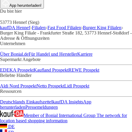
App herunterladen!
Du bist hier
53773 Hennef (Sieg)
kaufDA Hennef
Filialen
Fast Food Filialen
Burger King Filialen
Burger King Filiale - Frankfurter Straße 182, 53773 Hennef-Stoßdorf -
Adresse & Öffnungszeiten
Unternehmen
Über Bonial.de
Für Handel und Hersteller
Karriere
Supermarkt Angebote
EDEKA Prospekt
Kaufland Prospekt
REWE Prospekt
Beliebte Händler
Aldi Nord Prospekt
Netto Prospekt
Lidl Prospekt
Ressourcen
Deutschlands Einkaufszettel
kaufDA Insights
App
herunterladen
Pressemeldungen
Member of Bonial International Group
The network for
location based shopping information
DE