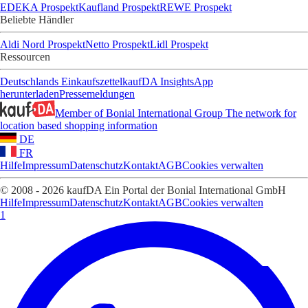
EDEKA Prospekt
Kaufland Prospekt
REWE Prospekt
Beliebte Händler
Aldi Nord Prospekt
Netto Prospekt
Lidl Prospekt
Ressourcen
Deutschlands Einkaufszettel
kaufDA Insights
App
herunterladen
Pressemeldungen
Member of Bonial International Group
The network for
location based shopping information
DE
FR
Hilfe
Impressum
Datenschutz
Kontakt
AGB
Cookies verwalten
© 2008 - 2026 kaufDA Ein Portal der Bonial International GmbH
Hilfe
Impressum
Datenschutz
Kontakt
AGB
Cookies verwalten
1