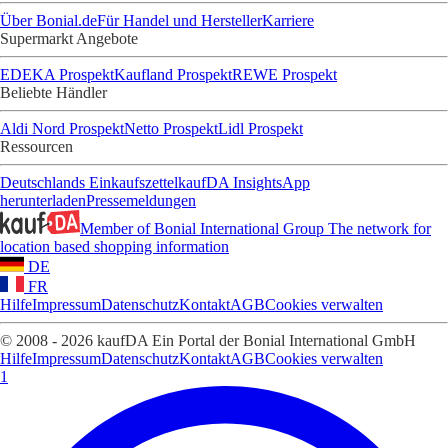
Über Bonial.de
Für Handel und Hersteller
Karriere
Supermarkt Angebote
EDEKA Prospekt
Kaufland Prospekt
REWE Prospekt
Beliebte Händler
Aldi Nord Prospekt
Netto Prospekt
Lidl Prospekt
Ressourcen
Deutschlands Einkaufszettel
kaufDA Insights
App
herunterladen
Pressemeldungen
Member of Bonial International Group
The network for
location based shopping information
DE
FR
Hilfe
Impressum
Datenschutz
Kontakt
AGB
Cookies verwalten
© 2008 - 2026 kaufDA Ein Portal der Bonial International GmbH
Hilfe
Impressum
Datenschutz
Kontakt
AGB
Cookies verwalten
1