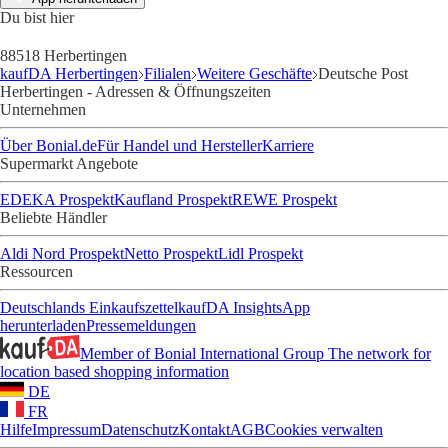
Du bist hier
88518 Herbertingen
kaufDA Herbertingen
Filialen
Weitere Geschäfte
Deutsche Post
Herbertingen - Adressen & Öffnungszeiten
Unternehmen
Über Bonial.de
Für Handel und Hersteller
Karriere
Supermarkt Angebote
EDEKA Prospekt
Kaufland Prospekt
REWE Prospekt
Beliebte Händler
Aldi Nord Prospekt
Netto Prospekt
Lidl Prospekt
Ressourcen
Deutschlands Einkaufszettel
kaufDA Insights
App
herunterladen
Pressemeldungen
Member of Bonial International Group
The network for
location based shopping information
DE
FR
Hilfe
Impressum
Datenschutz
Kontakt
AGB
Cookies verwalten