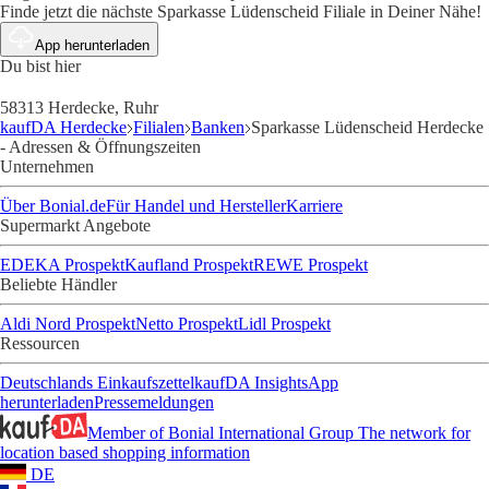
Finde jetzt die nächste Sparkasse Lüdenscheid Filiale in Deiner Nähe!
App herunterladen
Du bist hier
58313 Herdecke, Ruhr
kaufDA Herdecke
Filialen
Banken
Sparkasse Lüdenscheid Herdecke
- Adressen & Öffnungszeiten
Unternehmen
Über Bonial.de
Für Handel und Hersteller
Karriere
Supermarkt Angebote
EDEKA Prospekt
Kaufland Prospekt
REWE Prospekt
Beliebte Händler
Aldi Nord Prospekt
Netto Prospekt
Lidl Prospekt
Ressourcen
Deutschlands Einkaufszettel
kaufDA Insights
App
herunterladen
Pressemeldungen
Member of Bonial International Group
The network for
location based shopping information
DE