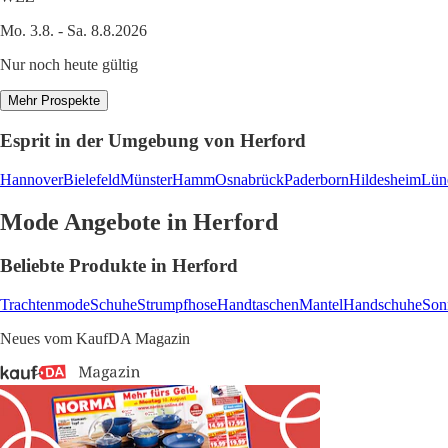
Mo. 3.8. - Sa. 8.8.2026
Nur noch heute gültig
Mehr Prospekte
Esprit in der Umgebung von Herford
Hannover
Bielefeld
Münster
Hamm
Osnabrück
Paderborn
Hildesheim
Lün
Mode Angebote in Herford
Beliebte Produkte in Herford
Trachtenmode
Schuhe
Strumpfhose
Handtaschen
Mantel
Handschuhe
Son
Neues vom KaufDA Magazin