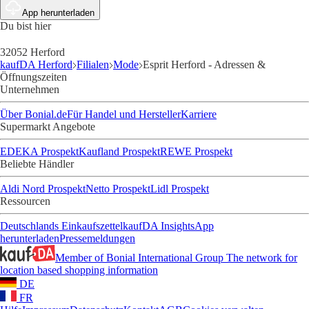
App herunterladen
Du bist hier
32052 Herford
kaufDA Herford
Filialen
Mode
Esprit Herford - Adressen &
Öffnungszeiten
Unternehmen
Über Bonial.de
Für Handel und Hersteller
Karriere
Supermarkt Angebote
EDEKA Prospekt
Kaufland Prospekt
REWE Prospekt
Beliebte Händler
Aldi Nord Prospekt
Netto Prospekt
Lidl Prospekt
Ressourcen
Deutschlands Einkaufszettel
kaufDA Insights
App
herunterladen
Pressemeldungen
Member of Bonial International Group
The network for
location based shopping information
DE
FR