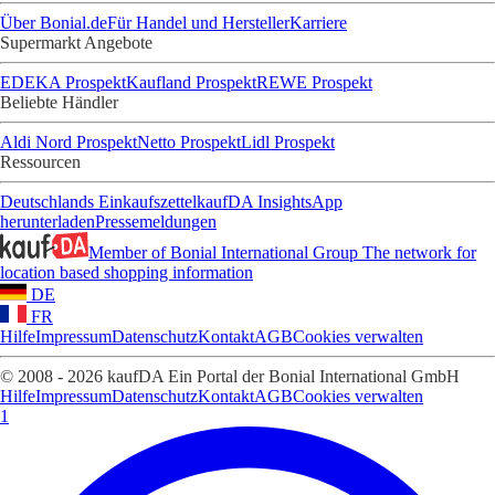
Über Bonial.de
Für Handel und Hersteller
Karriere
Supermarkt Angebote
EDEKA Prospekt
Kaufland Prospekt
REWE Prospekt
Beliebte Händler
Aldi Nord Prospekt
Netto Prospekt
Lidl Prospekt
Ressourcen
Deutschlands Einkaufszettel
kaufDA Insights
App
herunterladen
Pressemeldungen
Member of Bonial International Group
The network for
location based shopping information
DE
FR
Hilfe
Impressum
Datenschutz
Kontakt
AGB
Cookies verwalten
© 2008 - 2026 kaufDA Ein Portal der Bonial International GmbH
Hilfe
Impressum
Datenschutz
Kontakt
AGB
Cookies verwalten
1