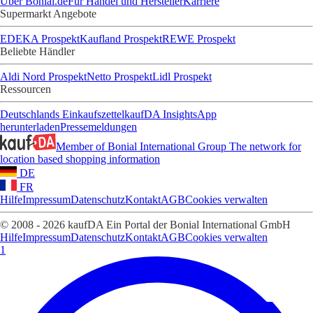
Über Bonial.de
Für Handel und Hersteller
Karriere
Supermarkt Angebote
EDEKA Prospekt
Kaufland Prospekt
REWE Prospekt
Beliebte Händler
Aldi Nord Prospekt
Netto Prospekt
Lidl Prospekt
Ressourcen
Deutschlands Einkaufszettel
kaufDA Insights
App
herunterladen
Pressemeldungen
Member of Bonial International Group
The network for
location based shopping information
DE
FR
Hilfe
Impressum
Datenschutz
Kontakt
AGB
Cookies verwalten
© 2008 - 2026 kaufDA Ein Portal der Bonial International GmbH
Hilfe
Impressum
Datenschutz
Kontakt
AGB
Cookies verwalten
1