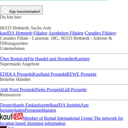
App herunterladen!
Du bist hier
06333 Hettstedt, Sachs-Anh
kaufDA Hettstedt
Filialen
Apotheken Filialen
Curadies Filialen
Curadies Filiale - Luisenstr. 18G, 06333 Hettstedt - Adresse &
Öffnungszeiten
Unternehmen
Über Bonial.de
Für Handel und Hersteller
Karriere
Supermarkt Angebote
EDEKA Prospekt
Kaufland Prospekt
REWE Prospekt
Beliebte Händler
Aldi Nord Prospekt
Netto Prospekt
Lidl Prospekt
Ressourcen
Deutschlands Einkaufszettel
kaufDA Insights
App
herunterladen
Pressemeldungen
Member of Bonial International Group
The network for
location based shopping information