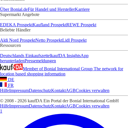
Über Bonial.de
Für Handel und Hersteller
Karriere
Supermarkt Angebote
EDEKA Prospekt
Kaufland Prospekt
REWE Prospekt
Beliebte Händler
Aldi Nord Prospekt
Netto Prospekt
Lidl Prospekt
Ressourcen
Deutschlands Einkaufszettel
kaufDA Insights
App
herunterladen
Pressemeldungen
Member of Bonial International Group
The network for
location based shopping information
DE
FR
Hilfe
Impressum
Datenschutz
Kontakt
AGB
Cookies verwalten
© 2008 - 2026 kaufDA Ein Portal der Bonial International GmbH
Hilfe
Impressum
Datenschutz
Kontakt
AGB
Cookies verwalten
1