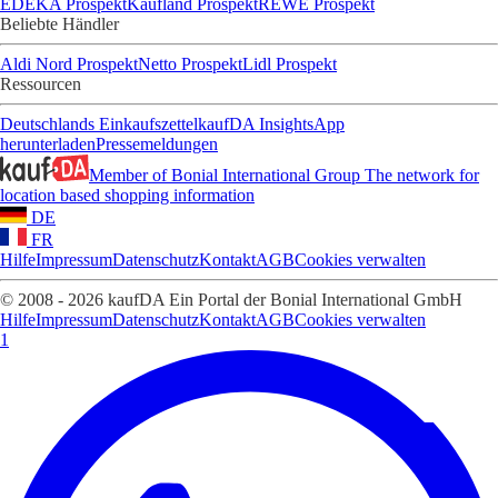
EDEKA Prospekt
Kaufland Prospekt
REWE Prospekt
Beliebte Händler
Aldi Nord Prospekt
Netto Prospekt
Lidl Prospekt
Ressourcen
Deutschlands Einkaufszettel
kaufDA Insights
App
herunterladen
Pressemeldungen
Member of Bonial International Group
The network for
location based shopping information
DE
FR
Hilfe
Impressum
Datenschutz
Kontakt
AGB
Cookies verwalten
© 2008 - 2026 kaufDA Ein Portal der Bonial International GmbH
Hilfe
Impressum
Datenschutz
Kontakt
AGB
Cookies verwalten
1