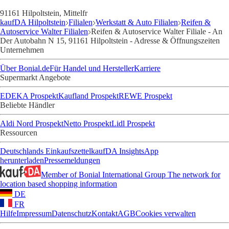
91161 Hilpoltstein, Mittelfr
kaufDA Hilpoltstein
Filialen
Werkstatt & Auto Filialen
Reifen &
Autoservice Walter Filialen
Reifen & Autoservice Walter Filiale - An
Der Autobahn N 15, 91161 Hilpoltstein - Adresse & Öffnungszeiten
Unternehmen
Über Bonial.de
Für Handel und Hersteller
Karriere
Supermarkt Angebote
EDEKA Prospekt
Kaufland Prospekt
REWE Prospekt
Beliebte Händler
Aldi Nord Prospekt
Netto Prospekt
Lidl Prospekt
Ressourcen
Deutschlands Einkaufszettel
kaufDA Insights
App
herunterladen
Pressemeldungen
Member of Bonial International Group
The network for
location based shopping information
DE
FR
Hilfe
Impressum
Datenschutz
Kontakt
AGB
Cookies verwalten