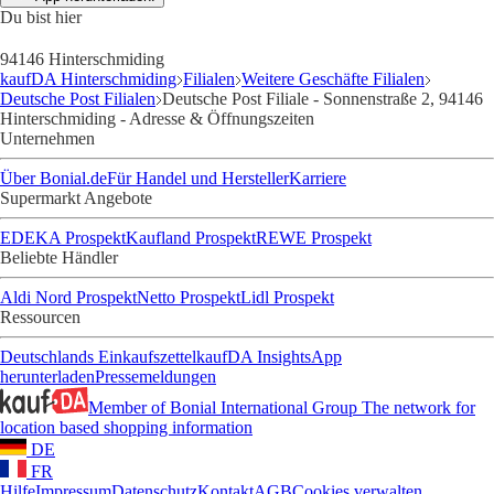
Du bist hier
94146 Hinterschmiding
kaufDA Hinterschmiding
Filialen
Weitere Geschäfte Filialen
Deutsche Post Filialen
Deutsche Post Filiale - Sonnenstraße 2, 94146
Hinterschmiding - Adresse & Öffnungszeiten
Unternehmen
Über Bonial.de
Für Handel und Hersteller
Karriere
Supermarkt Angebote
EDEKA Prospekt
Kaufland Prospekt
REWE Prospekt
Beliebte Händler
Aldi Nord Prospekt
Netto Prospekt
Lidl Prospekt
Ressourcen
Deutschlands Einkaufszettel
kaufDA Insights
App
herunterladen
Pressemeldungen
Member of Bonial International Group
The network for
location based shopping information
DE
FR
Hilfe
Impressum
Datenschutz
Kontakt
AGB
Cookies verwalten