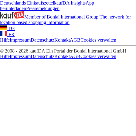
Deutschlands Einkaufszettel
kaufDA Insights
App
herunterladen
Pressemeldungen
Member of Bonial International Group
The network for
location based shopping information
DE
FR
Hilfe
Impressum
Datenschutz
Kontakt
AGB
Cookies verwalten
© 2008 - 2026 kaufDA Ein Portal der Bonial International GmbH
Hilfe
Impressum
Datenschutz
Kontakt
AGB
Cookies verwalten