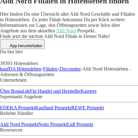
Aldi Nord Filialen in Hötensleben finden
Hier findest Du eine Übersicht aller Aldi Nord Geschäfte und Filialen
in Hötensleben. Zu jeder Filiale bekommst Du per Klick weitere
Informationen zur Lage, den Öffnungszeiten sowie Infos über
Angebote aus dem aktuellen
Aldi Nord
Prospekt.
Finde jetzt die nächste Aldi Nord Filiale in Deiner Nähe!
App herunterladen
Du bist hier
39393 Hötensleben
kaufDA Hötensleben
Filialen
Discounter
Aldi Nord Hötensleben -
Adressen & Öffnungszeiten
Unternehmen
Über Bonial.de
Für Handel und Hersteller
Karriere
Supermarkt Angebote
EDEKA Prospekt
Kaufland Prospekt
REWE Prospekt
Beliebte Händler
Aldi Nord Prospekt
Netto Prospekt
Lidl Prospekt
Ressourcen