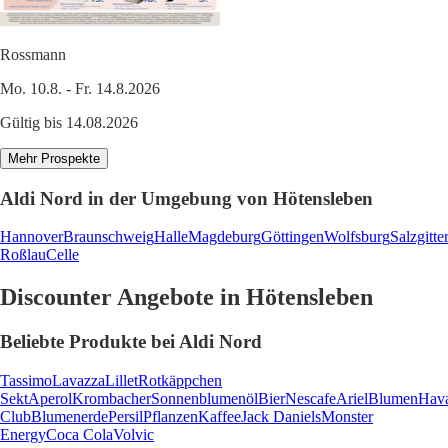
Rossmann
Mo. 10.8. - Fr. 14.8.2026
Gültig bis 14.08.2026
Mehr Prospekte
Aldi Nord in der Umgebung von Hötensleben
Hannover
Braunschweig
Halle
Magdeburg
Göttingen
Wolfsburg
Salzgitte
Roßlau
Celle
Discounter Angebote in Hötensleben
Beliebte Produkte bei Aldi Nord
Tassimo
Lavazza
Lillet
Rotkäppchen
Sekt
Aperol
Krombacher
Sonnenblumenöl
Bier
Nescafe
Ariel
Blumen
Hav
Club
Blumenerde
Persil
Pflanzen
Kaffee
Jack Daniels
Monster
Energy
Coca Cola
Volvic