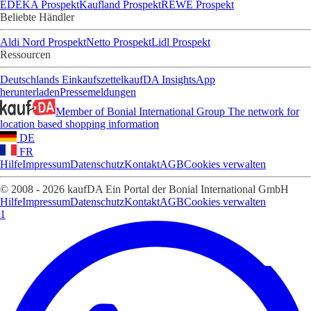
EDEKA Prospekt
Kaufland Prospekt
REWE Prospekt
Beliebte Händler
Aldi Nord Prospekt
Netto Prospekt
Lidl Prospekt
Ressourcen
Deutschlands Einkaufszettel
kaufDA Insights
App
herunterladen
Pressemeldungen
Member of Bonial International Group
The network for
location based shopping information
DE
FR
Hilfe
Impressum
Datenschutz
Kontakt
AGB
Cookies verwalten
© 2008 - 2026 kaufDA Ein Portal der Bonial International GmbH
Hilfe
Impressum
Datenschutz
Kontakt
AGB
Cookies verwalten
1