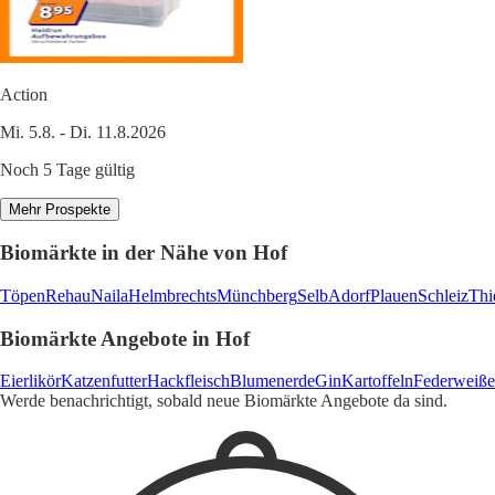
Action
Mi. 5.8. - Di. 11.8.2026
Noch 5 Tage gültig
Mehr Prospekte
Biomärkte in der Nähe von Hof
Töpen
Rehau
Naila
Helmbrechts
Münchberg
Selb
Adorf
Plauen
Schleiz
Thi
Biomärkte Angebote in Hof
Eierlikör
Katzenfutter
Hackfleisch
Blumenerde
Gin
Kartoffeln
Federweiße
Werde benachrichtigt, sobald neue Biomärkte Angebote da sind.