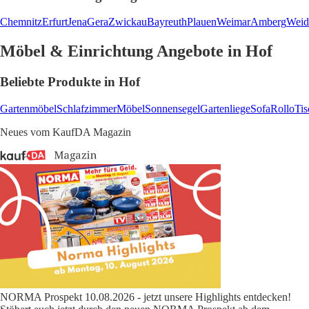
Chemnitz
Erfurt
Jena
Gera
Zwickau
Bayreuth
Plauen
Weimar
Amberg
Weid
Möbel & Einrichtung Angebote in Hof
Beliebte Produkte in Hof
Gartenmöbel
Schlafzimmer
Möbel
Sonnensegel
Gartenliege
Sofa
Rollo
Ti
Neues vom KaufDA Magazin
NORMA Prospekt 10.08.2026 - jetzt unsere Highlights entdecken!