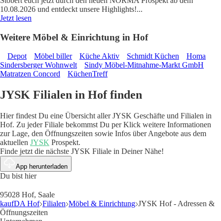
Stöbert euch jetzt durch den neuen NORMA Prospekt ab dem
10.08.2026 und entdeckt unsere Highlights!
...
Jetzt lesen
Weitere Möbel & Einrichtung in Hof
Depot
Möbel biller
Küche Aktiv
Schmidt Küchen
Homa
Sindersberger Wohnwelt
Sindy Möbel-Mitnahme-Markt GmbH
Matratzen Concord
KüchenTreff
JYSK Filialen in Hof finden
Hier findest Du eine Übersicht aller JYSK Geschäfte und Filialen in
Hof. Zu jeder Filiale bekommst Du per Klick weitere Informationen
zur Lage, den Öffnungszeiten sowie Infos über Angebote aus dem
aktuellen
JYSK
Prospekt.
Finde jetzt die nächste JYSK Filiale in Deiner Nähe!
App herunterladen
Du bist hier
95028 Hof, Saale
kaufDA Hof
Filialen
Möbel & Einrichtung
JYSK Hof - Adressen &
Öffnungszeiten