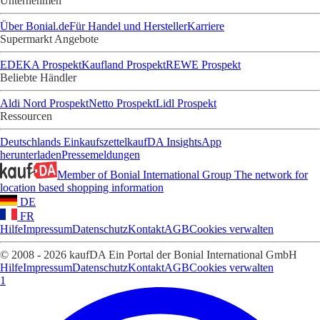
Unternehmen
Über Bonial.de
Für Handel und Hersteller
Karriere
Supermarkt Angebote
EDEKA Prospekt
Kaufland Prospekt
REWE Prospekt
Beliebte Händler
Aldi Nord Prospekt
Netto Prospekt
Lidl Prospekt
Ressourcen
Deutschlands Einkaufszettel
kaufDA Insights
App
herunterladen
Pressemeldungen
Member of Bonial International Group
The network for
location based shopping information
DE
FR
Hilfe
Impressum
Datenschutz
Kontakt
AGB
Cookies verwalten
© 2008 - 2026 kaufDA Ein Portal der Bonial International GmbH
Hilfe
Impressum
Datenschutz
Kontakt
AGB
Cookies verwalten
1