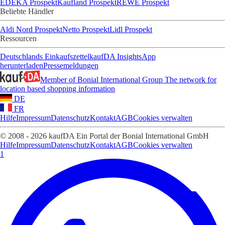
EDEKA Prospekt
Kaufland Prospekt
REWE Prospekt
Beliebte Händler
Aldi Nord Prospekt
Netto Prospekt
Lidl Prospekt
Ressourcen
Deutschlands Einkaufszettel
kaufDA Insights
App
herunterladen
Pressemeldungen
Member of Bonial International Group
The network for
location based shopping information
DE
FR
Hilfe
Impressum
Datenschutz
Kontakt
AGB
Cookies verwalten
© 2008 - 2026 kaufDA Ein Portal der Bonial International GmbH
Hilfe
Impressum
Datenschutz
Kontakt
AGB
Cookies verwalten
1