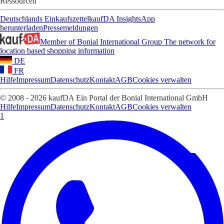
Ressourcen
Deutschlands Einkaufszettel
kaufDA Insights
App
herunterladen
Pressemeldungen
Member of Bonial International Group
The network for
location based shopping information
DE
FR
Hilfe
Impressum
Datenschutz
Kontakt
AGB
Cookies verwalten
© 2008 - 2026 kaufDA Ein Portal der Bonial International GmbH
Hilfe
Impressum
Datenschutz
Kontakt
AGB
Cookies verwalten
1