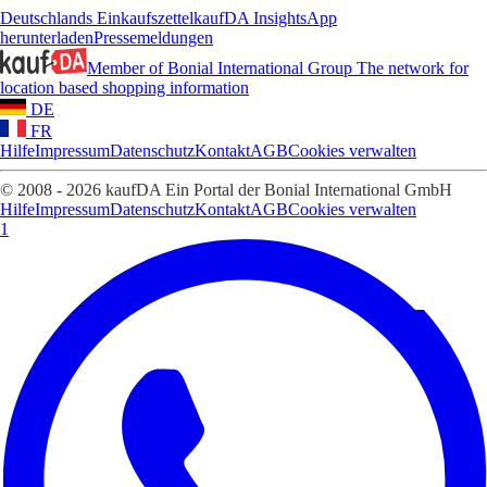
Deutschlands Einkaufszettel
kaufDA Insights
App
herunterladen
Pressemeldungen
Member of Bonial International Group
The network for
location based shopping information
DE
FR
Hilfe
Impressum
Datenschutz
Kontakt
AGB
Cookies verwalten
© 2008 - 2026 kaufDA Ein Portal der Bonial International GmbH
Hilfe
Impressum
Datenschutz
Kontakt
AGB
Cookies verwalten
1