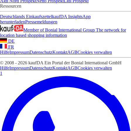
Aldi Nord Prospekt
Netto Prospekt
Lidl Prospekt
Ressourcen
Deutschlands Einkaufszettel
kaufDA Insights
App
herunterladen
Pressemeldungen
Member of Bonial International Group
The network for
location based shopping information
DE
FR
Hilfe
Impressum
Datenschutz
Kontakt
AGB
Cookies verwalten
© 2008 - 2026 kaufDA Ein Portal der Bonial International GmbH
Hilfe
Impressum
Datenschutz
Kontakt
AGB
Cookies verwalten
1