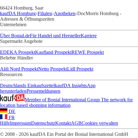
66424 Homburg, Saar
kaufDA Homburg
Filialen
Apotheken
DocMorris Homburg -
Adressen & Öffnungszeiten
Unternehmen
Über Bonial.de
Für Handel und Hersteller
Karriere
Supermarkt Angebote
EDEKA Prospekt
Kaufland Prospekt
REWE Prospekt
Beliebte Händler
Aldi Nord Prospekt
Netto Prospekt
Lidl Prospekt
Ressourcen
Deutschlands Einkaufszettel
kaufDA Insights
App
herunterladen
Pressemeldungen
Member of Bonial International Group
The network for
location based shopping information
DE
FR
Hilfe
Impressum
Datenschutz
Kontakt
AGB
Cookies verwalten
© 2008 - 2026 kaufDA Ein Portal der Bonial International GmbH