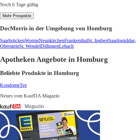
Noch 6 Tage gültig
Mehr Prospekte
DocMorris in der Umgebung von Homburg
Saarbrücken
Worms
Neunkirchen
Frankenthal
St. Ingbert
Saarlouis
Idar-
Oberstein
St. Wendel
Dillingen
Lebach
Apotheken Angebote in Homburg
Beliebte Produkte in Homburg
Kondome
Tee
Neues vom KaufDA Magazin