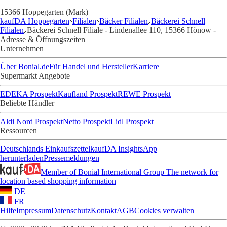
15366 Hoppegarten (Mark)
kaufDA Hoppegarten
Filialen
Bäcker Filialen
Bäckerei Schnell
Filialen
Bäckerei Schnell Filiale - Lindenallee 110, 15366 Hönow -
Adresse & Öffnungszeiten
Unternehmen
Über Bonial.de
Für Handel und Hersteller
Karriere
Supermarkt Angebote
EDEKA Prospekt
Kaufland Prospekt
REWE Prospekt
Beliebte Händler
Aldi Nord Prospekt
Netto Prospekt
Lidl Prospekt
Ressourcen
Deutschlands Einkaufszettel
kaufDA Insights
App
herunterladen
Pressemeldungen
Member of Bonial International Group
The network for
location based shopping information
DE
FR
Hilfe
Impressum
Datenschutz
Kontakt
AGB
Cookies verwalten