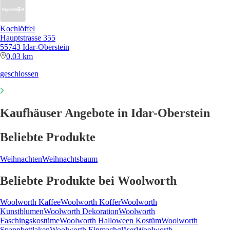
Kochlöffel
Hauptstrasse 355
55743 Idar-Oberstein
0,03 km
geschlossen
Kaufhäuser Angebote in Idar-Oberstein
Beliebte Produkte
Weihnachten
Weihnachtsbaum
Beliebte Produkte bei Woolworth
Woolworth Kaffee
Woolworth Koffer
Woolworth
Kunstblumen
Woolworth Dekoration
Woolworth
Faschingskostüme
Woolworth Halloween Kostüm
Woolworth
Spannbettlaken
Woolworth Einmachgläser
Woolworth