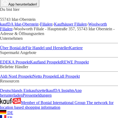
App herunterladen!
Du bist hier
55743 Idar-Oberstein
kaufDA Idar-Oberstein
Filialen
Kaufhäuser Filialen
Woolworth
Filialen
Woolworth Filiale - Hauptstraße 357, 55743 Idar Oberstein -
Adresse & Öffnungszeiten
Unternehmen
Über Bonial.de
Für Handel und Hersteller
Karriere
Supermarkt Angebote
EDEKA Prospekt
Kaufland Prospekt
REWE Prospekt
Beliebte Händler
Aldi Nord Prospekt
Netto Prospekt
Lidl Prospekt
Ressourcen
Deutschlands Einkaufszettel
kaufDA Insights
App
herunterladen
Pressemeldungen
Member of Bonial International Group
The network for
location based shopping information
DE
FR