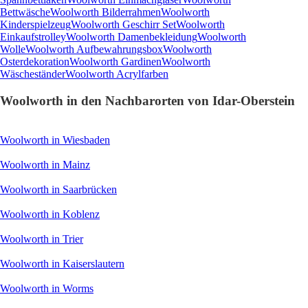
Bettwäsche
Woolworth Bilderrahmen
Woolworth
Kinderspielzeug
Woolworth Geschirr Set
Woolworth
Einkaufstrolley
Woolworth Damenbekleidung
Woolworth
Wolle
Woolworth Aufbewahrungsbox
Woolworth
Osterdekoration
Woolworth Gardinen
Woolworth
Wäscheständer
Woolworth Acrylfarben
Woolworth in den Nachbarorten von Idar-Oberstein
Woolworth in Wiesbaden
Woolworth in Mainz
Woolworth in Saarbrücken
Woolworth in Koblenz
Woolworth in Trier
Woolworth in Kaiserslautern
Woolworth in Worms