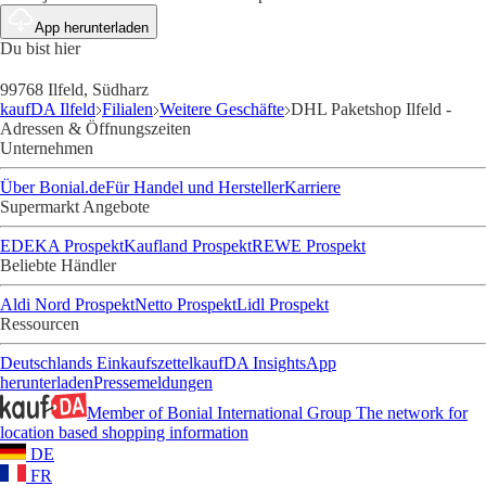
App herunterladen
Du bist hier
99768 Ilfeld, Südharz
kaufDA Ilfeld
Filialen
Weitere Geschäfte
DHL Paketshop Ilfeld -
Adressen & Öffnungszeiten
Unternehmen
Über Bonial.de
Für Handel und Hersteller
Karriere
Supermarkt Angebote
EDEKA Prospekt
Kaufland Prospekt
REWE Prospekt
Beliebte Händler
Aldi Nord Prospekt
Netto Prospekt
Lidl Prospekt
Ressourcen
Deutschlands Einkaufszettel
kaufDA Insights
App
herunterladen
Pressemeldungen
Member of Bonial International Group
The network for
location based shopping information
DE
FR