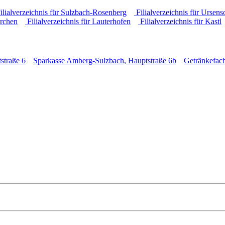
ilialverzeichnis für Sulzbach-Rosenberg
Filialverzeichnis für Ursens
irchen
Filialverzeichnis für Lauterhofen
Filialverzeichnis für Kastl
straße 6
Sparkasse Amberg-Sulzbach, Hauptstraße 6b
Getränkefac