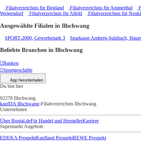
Filialverzeichnis für Birgland
Filialverzeichnis für Ammerthal
F
Weigendorf
Filialverzeichnis für Alfeld
Filialverzeichnis für Neuk
Ausgewählte Filialen in Illschwang
SPORT-2000, Gewerbepark 3
Sparkasse Amberg-Sulzbach, Haupt
Beliebte Branchen in Illschwang
Banken
Sportgeschäfte
App herunterladen
Du bist hier
92278 Illschwang
kaufDA Illschwang
Filialverzeichnis Illschwang
Unternehmen
Über Bonial.de
Für Handel und Hersteller
Karriere
Supermarkt Angebote
EDEKA Prospekt
Kaufland Prospekt
REWE Prospekt