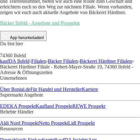
und Telefonnummer, bieten wir auch eine Route zum Geschäft und
erleichtern euch so den Weg zur nächsten Filiale. Wenn vorhanden,
zeigen wir euch auch aktuelle Angebote von Bäckerei Härdtner.
Bäcker Ilsfeld - Angebote und Prospekte
App herunterladen!
Du bist hier
74360 Ilsfeld
kaufDA Ilsfeld
Filialen
Bäcker Filialen
Bäckerei Härdtner Filialen
Bäckerei Härdtner Filiale - Robert-Mayer-Straße 19, 74360 Ilsfeld -
Adresse & Öffnungszeiten
Unternehmen
Über Bonial.de
Für Handel und Hersteller
Karriere
Supermarkt Angebote
EDEKA Prospekt
Kaufland Prospekt
REWE Prospekt
Beliebte Händler
Aldi Nord Prospekt
Netto Prospekt
Lidl Prospekt
Ressourcen
Deutschlands Einkaufszettel
kaufDA Insights
App