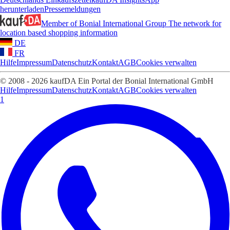
herunterladen
Pressemeldungen
Member of Bonial International Group
The network for
location based shopping information
DE
FR
Hilfe
Impressum
Datenschutz
Kontakt
AGB
Cookies verwalten
© 2008 - 2026 kaufDA Ein Portal der Bonial International GmbH
Hilfe
Impressum
Datenschutz
Kontakt
AGB
Cookies verwalten
1