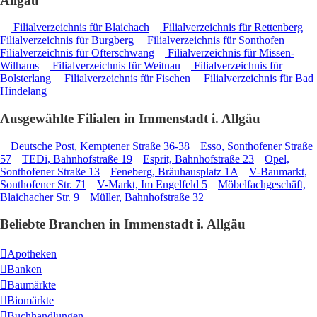
Allgäu
Filialverzeichnis für Blaichach
Filialverzeichnis für Rettenberg
Filialverzeichnis für Burgberg
Filialverzeichnis für Sonthofen
Filialverzeichnis für Ofterschwang
Filialverzeichnis für Missen-
Wilhams
Filialverzeichnis für Weitnau
Filialverzeichnis für
Bolsterlang
Filialverzeichnis für Fischen
Filialverzeichnis für Bad
Hindelang
Ausgewählte Filialen in Immenstadt i. Allgäu
Deutsche Post, Kemptener Straße 36-38
Esso, Sonthofener Straße
57
TEDi, Bahnhofstraße 19
Esprit, Bahnhofstraße 23
Opel,
Sonthofener Straße 13
Feneberg, Bräuhausplatz 1A
V-Baumarkt,
Sonthofener Str. 71
V-Markt, Im Engelfeld 5
Möbelfachgeschäft,
Blaichacher Str. 9
Müller, Bahnhofstraße 32
Beliebte Branchen in Immenstadt i. Allgäu
Apotheken
Banken
Baumärkte
Biomärkte
Buchhandlungen