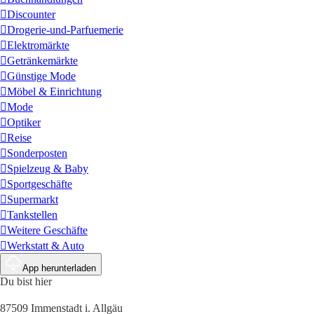
Discounter
Drogerie-und-Parfuemerie
Elektromärkte
Getränkemärkte
Günstige Mode
Möbel & Einrichtung
Mode
Optiker
Reise
Sonderposten
Spielzeug & Baby
Sportgeschäfte
Supermarkt
Tankstellen
Weitere Geschäfte
Werkstatt & Auto
App herunterladen
Du bist hier
87509 Immenstadt i. Allgäu