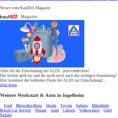
Neues vom KaufDA Magazin
Alles für die Einschulung bei ALDI - jetzt entdecken!
Die Schule geht los und ihr sucht noch nach der richtigen Ausrüstung?
Hier kommen die heißesten Deals bei ALDI zur Einschulung!
...
Jetzt lesen
Weitere Werkstatt & Auto in Ingelheim
Ford
Mercedes-Benz
Skoda
Toyota
Subaru
Mitsubishi
Bosch Car Service
Nissan
Audi
Citroen
Volkswagen
Opel
Suzuki