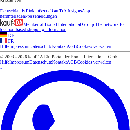
Ressourcen
Deutschlands Einkaufszettel
kaufDA Insights
App
herunterladen
Pressemeldungen
Member of Bonial International Group
The network for
location based shopping information
DE
FR
Hilfe
Impressum
Datenschutz
Kontakt
AGB
Cookies verwalten
© 2008 - 2026 kaufDA Ein Portal der Bonial International GmbH
Hilfe
Impressum
Datenschutz
Kontakt
AGB
Cookies verwalten
1