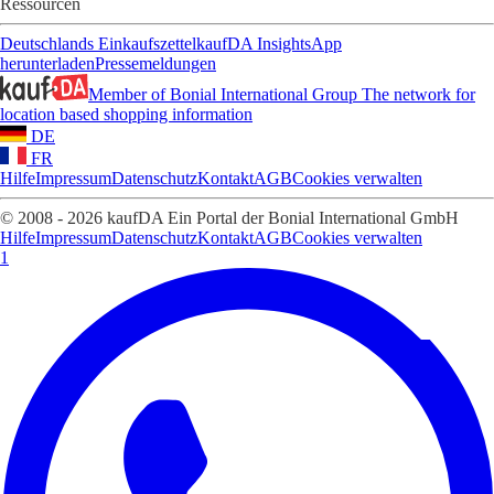
Ressourcen
Deutschlands Einkaufszettel
kaufDA Insights
App
herunterladen
Pressemeldungen
Member of Bonial International Group
The network for
location based shopping information
DE
FR
Hilfe
Impressum
Datenschutz
Kontakt
AGB
Cookies verwalten
© 2008 - 2026 kaufDA Ein Portal der Bonial International GmbH
Hilfe
Impressum
Datenschutz
Kontakt
AGB
Cookies verwalten
1