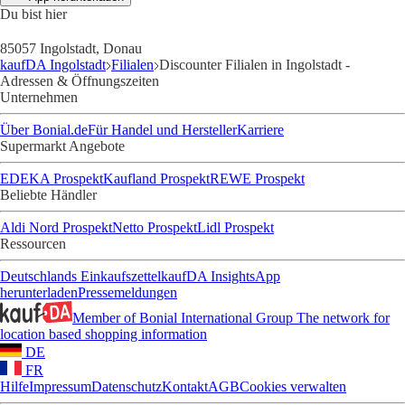
Du bist hier
85057 Ingolstadt, Donau
kaufDA Ingolstadt
Filialen
Discounter Filialen in Ingolstadt -
Adressen & Öffnungszeiten
Unternehmen
Über Bonial.de
Für Handel und Hersteller
Karriere
Supermarkt Angebote
EDEKA Prospekt
Kaufland Prospekt
REWE Prospekt
Beliebte Händler
Aldi Nord Prospekt
Netto Prospekt
Lidl Prospekt
Ressourcen
Deutschlands Einkaufszettel
kaufDA Insights
App
herunterladen
Pressemeldungen
Member of Bonial International Group
The network for
location based shopping information
DE
FR
Hilfe
Impressum
Datenschutz
Kontakt
AGB
Cookies verwalten