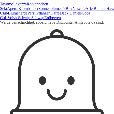
Tassimo
Lavazza
Rotkäppchen
Sekt
Aperol
Krombacher
Sonnenblumenöl
Bier
Nescafe
Ariel
Blumen
Hav
Club
Blumenerde
Persil
Pflanzen
Kaffee
Jack Daniels
Coca
Cola
Volvic
Schwip Schwap
Erdbeeren
Werde benachrichtigt, sobald neue Discounter Angebote da sind.
1