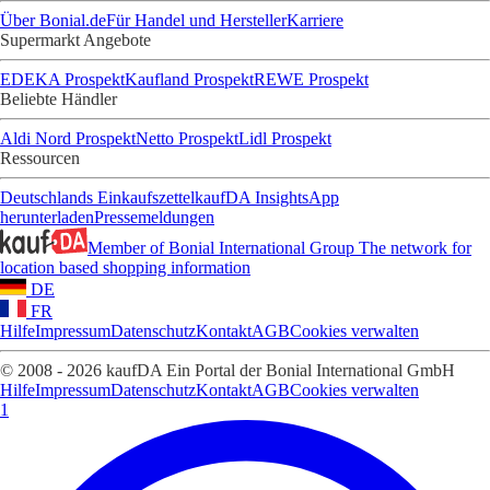
Über Bonial.de
Für Handel und Hersteller
Karriere
Supermarkt Angebote
EDEKA Prospekt
Kaufland Prospekt
REWE Prospekt
Beliebte Händler
Aldi Nord Prospekt
Netto Prospekt
Lidl Prospekt
Ressourcen
Deutschlands Einkaufszettel
kaufDA Insights
App
herunterladen
Pressemeldungen
Member of Bonial International Group
The network for
location based shopping information
DE
FR
Hilfe
Impressum
Datenschutz
Kontakt
AGB
Cookies verwalten
© 2008 - 2026 kaufDA Ein Portal der Bonial International GmbH
Hilfe
Impressum
Datenschutz
Kontakt
AGB
Cookies verwalten
1