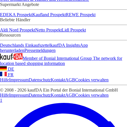
Supermarkt Angebote
EDEKA Prospekt
Kaufland Prospekt
REWE Prospekt
Beliebte Händler
Aldi Nord Prospekt
Netto Prospekt
Lidl Prospekt
Ressourcen
Deutschlands Einkaufszettel
kaufDA Insights
App
herunterladen
Pressemeldungen
Member of Bonial International Group
The network for
location based shopping information
DE
FR
Hilfe
Impressum
Datenschutz
Kontakt
AGB
Cookies verwalten
© 2008 - 2026 kaufDA Ein Portal der Bonial International GmbH
Hilfe
Impressum
Datenschutz
Kontakt
AGB
Cookies verwalten
1