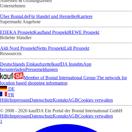
Adressen & Öffnungszeiten
Unternehmen
Über Bonial.de
Für Handel und Hersteller
Karriere
Supermarkt Angebote
EDEKA Prospekt
Kaufland Prospekt
REWE Prospekt
Beliebte Händler
Aldi Nord Prospekt
Netto Prospekt
Lidl Prospekt
Ressourcen
Deutschlands Einkaufszettel
kaufDA Insights
App
herunterladen
Pressemeldungen
Member of Bonial International Group
The network for
location based shopping information
DE
FR
Hilfe
Impressum
Datenschutz
Kontakt
AGB
Cookies verwalten
© 2008 - 2026 kaufDA Ein Portal der Bonial International GmbH
Hilfe
Impressum
Datenschutz
Kontakt
AGB
Cookies verwalten
1