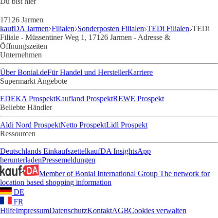
Du bist hier
17126 Jarmen
kaufDA Jarmen
Filialen
Sonderposten Filialen
TEDi Filialen
TEDi
Filiale - Müssentiner Weg 1, 17126 Jarmen - Adresse &
Öffnungszeiten
Unternehmen
Über Bonial.de
Für Handel und Hersteller
Karriere
Supermarkt Angebote
EDEKA Prospekt
Kaufland Prospekt
REWE Prospekt
Beliebte Händler
Aldi Nord Prospekt
Netto Prospekt
Lidl Prospekt
Ressourcen
Deutschlands Einkaufszettel
kaufDA Insights
App
herunterladen
Pressemeldungen
Member of Bonial International Group
The network for
location based shopping information
DE
FR
Hilfe
Impressum
Datenschutz
Kontakt
AGB
Cookies verwalten