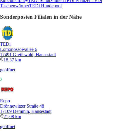
Einkaufstrolley
TEDi Schutzhüllen
TEDi Pflanzen
TEDi
Taschenwärmer
TEDi Hundepool
Sonderposten Filialen in der Nähe
TEDi
Lomonossowallee 6
17491 Greifswald, Hansestadt
18,37 km
geöffnet
Repo
Drönnewitzer Straße 48
17109 Demmin, Hansestadt
21,08 km
geöffnet