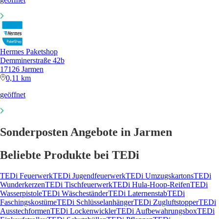
Hermes Paketshop
Demminerstraße 42b
17126 Jarmen
0,11 km
geöffnet
Sonderposten Angebote in Jarmen
Beliebte Produkte bei TEDi
TEDi Feuerwerk
TEDi Jugendfeuerwerk
TEDi Umzugskartons
TEDi
Wunderkerzen
TEDi Tischfeuerwerk
TEDi Hula-Hoop-Reifen
TEDi
Wasserpistole
TEDi Wäscheständer
TEDi Laternenstab
TEDi
Faschingskostüme
TEDi Schlüsselanhänger
TEDi Zugluftstopper
TEDi
Ausstechformen
TEDi Lockenwickler
TEDi Aufbewahrungsbox
TEDi