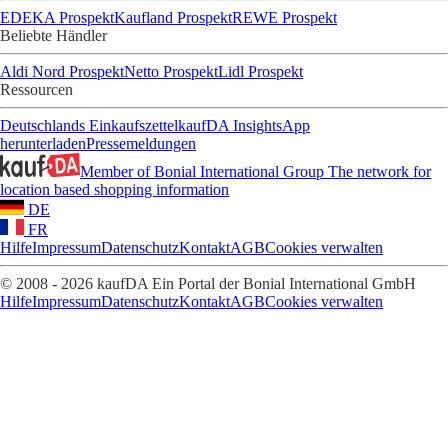
EDEKA Prospekt
Kaufland Prospekt
REWE Prospekt
Beliebte Händler
Aldi Nord Prospekt
Netto Prospekt
Lidl Prospekt
Ressourcen
Deutschlands Einkaufszettel
kaufDA Insights
App
herunterladen
Pressemeldungen
Member of Bonial International Group
The network for
location based shopping information
DE
FR
Hilfe
Impressum
Datenschutz
Kontakt
AGB
Cookies verwalten
© 2008 - 2026 kaufDA Ein Portal der Bonial International GmbH
Hilfe
Impressum
Datenschutz
Kontakt
AGB
Cookies verwalten