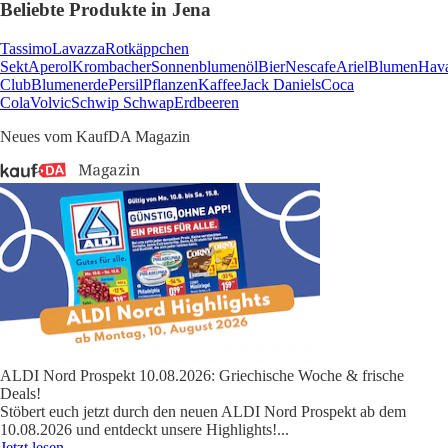
Beliebte Produkte in Jena
Tassimo
Lavazza
Rotkäppchen
Sekt
Aperol
Krombacher
Sonnenblumenöl
Bier
Nescafe
Ariel
Blumen
Hav
Club
Blumenerde
Persil
Pflanzen
Kaffee
Jack Daniels
Coca
Cola
Volvic
Schwip Schwap
Erdbeeren
Neues vom KaufDA Magazin
ALDI Nord Prospekt 10.08.2026: Griechische Woche & frische
Deals!
Stöbert euch jetzt durch den neuen ALDI Nord Prospekt ab dem
10.08.2026 und entdeckt unsere Highlights!
...
Jetzt lesen