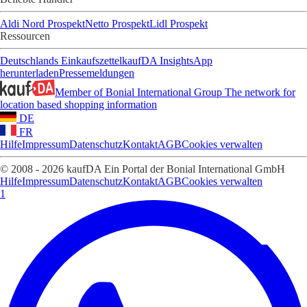
Aldi Nord Prospekt
Netto Prospekt
Lidl Prospekt
Ressourcen
Deutschlands Einkaufszettel
kaufDA Insights
App
herunterladen
Pressemeldungen
Member of Bonial International Group
The network for
location based shopping information
DE
FR
Hilfe
Impressum
Datenschutz
Kontakt
AGB
Cookies verwalten
© 2008 - 2026 kaufDA Ein Portal der Bonial International GmbH
Hilfe
Impressum
Datenschutz
Kontakt
AGB
Cookies verwalten
1