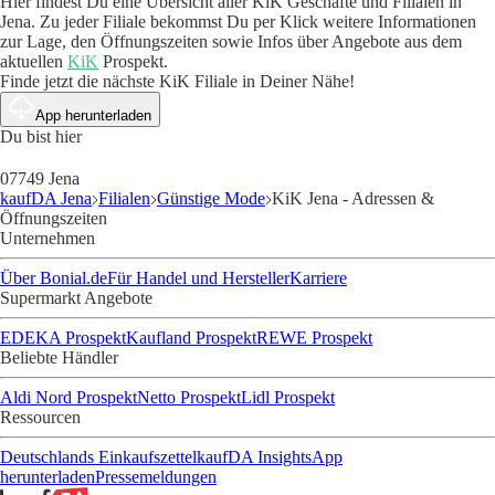
Hier findest Du eine Übersicht aller KiK Geschäfte und Filialen in
Jena. Zu jeder Filiale bekommst Du per Klick weitere Informationen
zur Lage, den Öffnungszeiten sowie Infos über Angebote aus dem
aktuellen
KiK
Prospekt.
Finde jetzt die nächste KiK Filiale in Deiner Nähe!
App herunterladen
Du bist hier
07749 Jena
kaufDA Jena
Filialen
Günstige Mode
KiK Jena - Adressen &
Öffnungszeiten
Unternehmen
Über Bonial.de
Für Handel und Hersteller
Karriere
Supermarkt Angebote
EDEKA Prospekt
Kaufland Prospekt
REWE Prospekt
Beliebte Händler
Aldi Nord Prospekt
Netto Prospekt
Lidl Prospekt
Ressourcen
Deutschlands Einkaufszettel
kaufDA Insights
App
herunterladen
Pressemeldungen