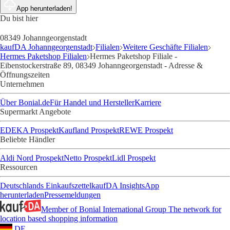
App herunterladen!
Du bist hier
08349 Johanngeorgenstadt
kaufDA Johanngeorgenstadt
Filialen
Weitere Geschäfte Filialen
Hermes Paketshop Filialen
Hermes Paketshop Filiale -
Eibenstockerstraße 89, 08349 Johanngeorgenstadt - Adresse &
Öffnungszeiten
Unternehmen
Über Bonial.de
Für Handel und Hersteller
Karriere
Supermarkt Angebote
EDEKA Prospekt
Kaufland Prospekt
REWE Prospekt
Beliebte Händler
Aldi Nord Prospekt
Netto Prospekt
Lidl Prospekt
Ressourcen
Deutschlands Einkaufszettel
kaufDA Insights
App
herunterladen
Pressemeldungen
Member of Bonial International Group
The network for
location based shopping information
DE