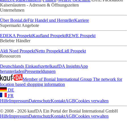
Kaiserslautern - Adressen & Öffnungszeiten
Unternehmen
Über Bonial.de
Für Handel und Hersteller
Karriere
Supermarkt Angebote
EDEKA Prospekt
Kaufland Prospekt
REWE Prospekt
Beliebte Händler
Aldi Nord Prospekt
Netto Prospekt
Lidl Prospekt
Ressourcen
Deutschlands Einkaufszettel
kaufDA Insights
App
herunterladen
Pressemeldungen
Member of Bonial International Group
The network for
location based shopping information
DE
FR
Hilfe
Impressum
Datenschutz
Kontakt
AGB
Cookies verwalten
© 2008 - 2026 kaufDA Ein Portal der Bonial International GmbH
Hilfe
Impressum
Datenschutz
Kontakt
AGB
Cookies verwalten