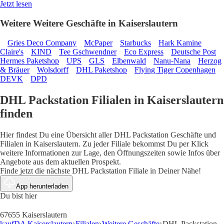
Jetzt lesen
Weitere Weitere Geschäfte in Kaiserslautern
Gries Deco Company
McPaper
Starbucks
Hark Kamine
Claire's
KIND
Tee Gschwendner
Eco Express
Deutsche Post
Hermes Paketshop
UPS
GLS
Elbenwald
Nanu-Nana
Herzog
& Bräuer
Wolsdorff
DHL Paketshop
Flying Tiger Copenhagen
DEVK
DPD
DHL Packstation Filialen in Kaiserslautern
finden
Hier findest Du eine Übersicht aller DHL Packstation Geschäfte und
Filialen in Kaiserslautern. Zu jeder Filiale bekommst Du per Klick
weitere Informationen zur Lage, den Öffnungszeiten sowie Infos über
Angebote aus dem aktuellen Prospekt.
Finde jetzt die nächste DHL Packstation Filiale in Deiner Nähe!
App herunterladen
Du bist hier
67655 Kaiserslautern
kaufDA Kaiserslautern
Filialen
Weitere Geschäfte
DHL Packstation