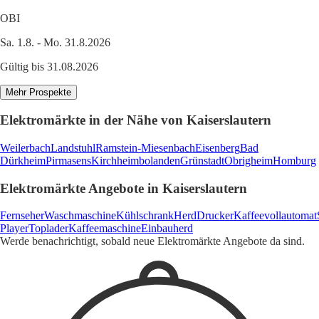
OBI
Sa. 1.8. - Mo. 31.8.2026
Gültig bis 31.08.2026
Mehr Prospekte
Elektromärkte in der Nähe von Kaiserslautern
Weilerbach
Landstuhl
Ramstein-Miesenbach
Eisenberg
Bad
Dürkheim
Pirmasens
Kirchheimbolanden
Grünstadt
Obrigheim
Homburg
Elektromärkte Angebote in Kaiserslautern
Fernseher
Waschmaschine
Kühlschrank
Herd
Drucker
Kaffeevollautomat
Player
Toplader
Kaffeemaschine
Einbauherd
Werde benachrichtigt, sobald neue Elektromärkte Angebote da sind.
1