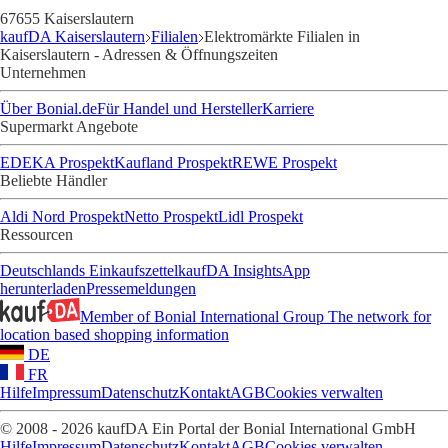
67655 Kaiserslautern
kaufDA Kaiserslautern
Filialen
Elektromärkte Filialen in
Kaiserslautern - Adressen & Öffnungszeiten
Unternehmen
Über Bonial.de
Für Handel und Hersteller
Karriere
Supermarkt Angebote
EDEKA Prospekt
Kaufland Prospekt
REWE Prospekt
Beliebte Händler
Aldi Nord Prospekt
Netto Prospekt
Lidl Prospekt
Ressourcen
Deutschlands Einkaufszettel
kaufDA Insights
App
herunterladen
Pressemeldungen
Member of Bonial International Group
The network for
location based shopping information
DE
FR
Hilfe
Impressum
Datenschutz
Kontakt
AGB
Cookies verwalten
© 2008 - 2026 kaufDA Ein Portal der Bonial International GmbH
Hilfe
Impressum
Datenschutz
Kontakt
AGB
Cookies verwalten