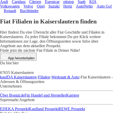
Audi
Carglass
Citroen
Europcar
pitstop
Saab
KIA
Volkswagen
Volvo
Opel
Suzuki
Hertz
AutoNetto
Auto Go!
Renault
Buchbinder
Fiat Filialen in Kaiserslautern finden
Hier findest Du eine Übersicht aller Fiat Geschäfte und Filialen in
Kaiserslautern. Zu jeder Filiale bekommst Du per Klick weitere
Informationen zur Lage, den Öffnungszeiten sowie Infos über
Angebote aus dem aktuellen Prospekt.
Finde jetzt die nächste Fiat Filiale in Deiner Nähe!
App herunterladen
Du bist hier
67655 Kaiserslautern
kaufDA Kaiserslautern
Filialen
Werkstatt & Auto
Fiat Kaiserslautern -
Adressen & Öffnungszeiten
Unternehmen
Über Bonial.de
Für Handel und Hersteller
Karriere
Supermarkt Angebote
EDEKA Prospekt
Kaufland Prospekt
REWE Prospekt