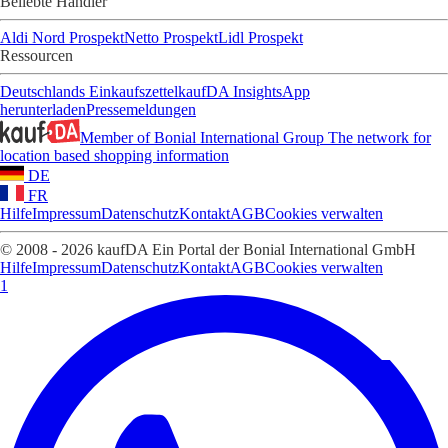
Beliebte Händler
Aldi Nord Prospekt
Netto Prospekt
Lidl Prospekt
Ressourcen
Deutschlands Einkaufszettel
kaufDA Insights
App
herunterladen
Pressemeldungen
Member of Bonial International Group
The network for
location based shopping information
DE
FR
Hilfe
Impressum
Datenschutz
Kontakt
AGB
Cookies verwalten
© 2008 - 2026 kaufDA Ein Portal der Bonial International GmbH
Hilfe
Impressum
Datenschutz
Kontakt
AGB
Cookies verwalten
1