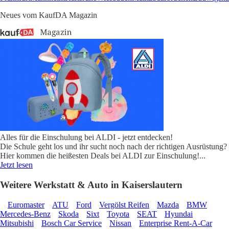
Neues vom KaufDA Magazin
Alles für die Einschulung bei ALDI - jetzt entdecken!
Die Schule geht los und ihr sucht noch nach der richtigen Ausrüstung?
Hier kommen die heißesten Deals bei ALDI zur Einschulung!
...
Jetzt lesen
Weitere Werkstatt & Auto in Kaiserslautern
Euromaster
ATU
Ford
Vergölst Reifen
Mazda
BMW
Mercedes-Benz
Skoda
Sixt
Toyota
SEAT
Hyundai
Mitsubishi
Bosch Car Service
Nissan
Enterprise Rent-A-Car