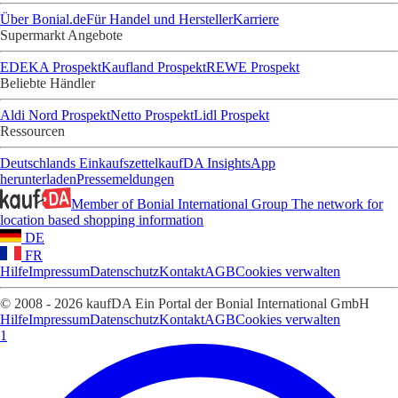
Über Bonial.de
Für Handel und Hersteller
Karriere
Supermarkt Angebote
EDEKA Prospekt
Kaufland Prospekt
REWE Prospekt
Beliebte Händler
Aldi Nord Prospekt
Netto Prospekt
Lidl Prospekt
Ressourcen
Deutschlands Einkaufszettel
kaufDA Insights
App
herunterladen
Pressemeldungen
Member of Bonial International Group
The network for
location based shopping information
DE
FR
Hilfe
Impressum
Datenschutz
Kontakt
AGB
Cookies verwalten
© 2008 - 2026 kaufDA Ein Portal der Bonial International GmbH
Hilfe
Impressum
Datenschutz
Kontakt
AGB
Cookies verwalten
1