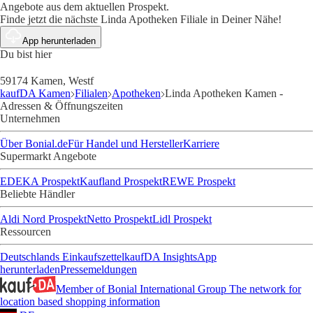
Angebote aus dem aktuellen Prospekt.
Finde jetzt die nächste Linda Apotheken Filiale in Deiner Nähe!
App herunterladen
Du bist hier
59174 Kamen, Westf
kaufDA Kamen
Filialen
Apotheken
Linda Apotheken Kamen -
Adressen & Öffnungszeiten
Unternehmen
Über Bonial.de
Für Handel und Hersteller
Karriere
Supermarkt Angebote
EDEKA Prospekt
Kaufland Prospekt
REWE Prospekt
Beliebte Händler
Aldi Nord Prospekt
Netto Prospekt
Lidl Prospekt
Ressourcen
Deutschlands Einkaufszettel
kaufDA Insights
App
herunterladen
Pressemeldungen
Member of Bonial International Group
The network for
location based shopping information