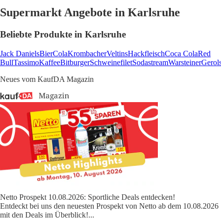
Supermarkt Angebote in Karlsruhe
Beliebte Produkte in Karlsruhe
Jack Daniels
Bier
Cola
Krombacher
Veltins
Hackfleisch
Coca Cola
Red
Bull
Tassimo
Kaffee
Bitburger
Schweinefilet
Sodastream
Warsteiner
Gerols
Neues vom KaufDA Magazin
Netto Prospekt 10.08.2026: Sportliche Deals entdecken!
Entdeckt bei uns den neuesten Prospekt von Netto ab dem 10.08.2026
mit den Deals im Überblick!
...