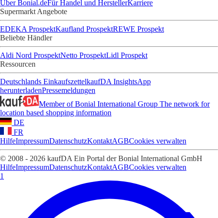
Über Bonial.de
Für Handel und Hersteller
Karriere
Supermarkt Angebote
EDEKA Prospekt
Kaufland Prospekt
REWE Prospekt
Beliebte Händler
Aldi Nord Prospekt
Netto Prospekt
Lidl Prospekt
Ressourcen
Deutschlands Einkaufszettel
kaufDA Insights
App
herunterladen
Pressemeldungen
Member of Bonial International Group
The network for
location based shopping information
DE
FR
Hilfe
Impressum
Datenschutz
Kontakt
AGB
Cookies verwalten
© 2008 - 2026 kaufDA Ein Portal der Bonial International GmbH
Hilfe
Impressum
Datenschutz
Kontakt
AGB
Cookies verwalten
1