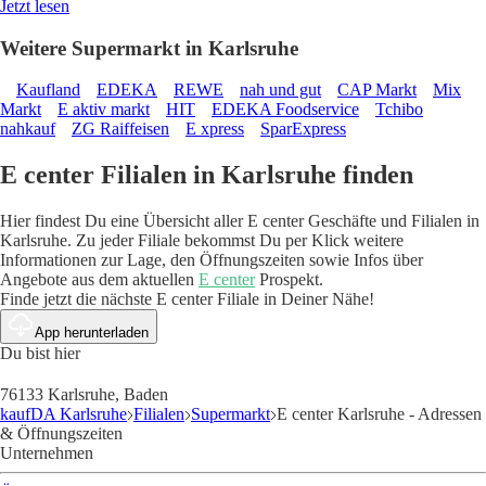
Jetzt lesen
Weitere Supermarkt in Karlsruhe
Kaufland
EDEKA
REWE
nah und gut
CAP Markt
Mix
Markt
E aktiv markt
HIT
EDEKA Foodservice
Tchibo
nahkauf
ZG Raiffeisen
E xpress
SparExpress
E center Filialen in Karlsruhe finden
Hier findest Du eine Übersicht aller E center Geschäfte und Filialen in
Karlsruhe. Zu jeder Filiale bekommst Du per Klick weitere
Informationen zur Lage, den Öffnungszeiten sowie Infos über
Angebote aus dem aktuellen
E center
Prospekt.
Finde jetzt die nächste E center Filiale in Deiner Nähe!
App herunterladen
Du bist hier
76133 Karlsruhe, Baden
kaufDA Karlsruhe
Filialen
Supermarkt
E center Karlsruhe - Adressen
& Öffnungszeiten
Unternehmen