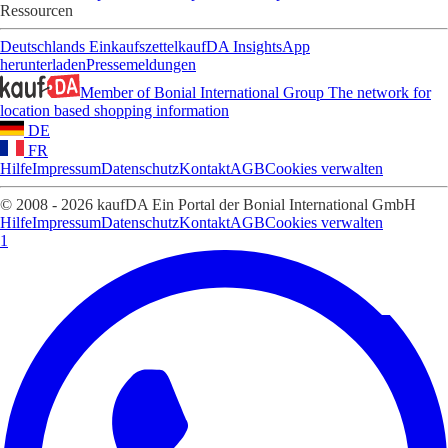
Ressourcen
Deutschlands Einkaufszettel
kaufDA Insights
App
herunterladen
Pressemeldungen
Member of Bonial International Group
The network for
location based shopping information
DE
FR
Hilfe
Impressum
Datenschutz
Kontakt
AGB
Cookies verwalten
© 2008 - 2026 kaufDA Ein Portal der Bonial International GmbH
Hilfe
Impressum
Datenschutz
Kontakt
AGB
Cookies verwalten
1