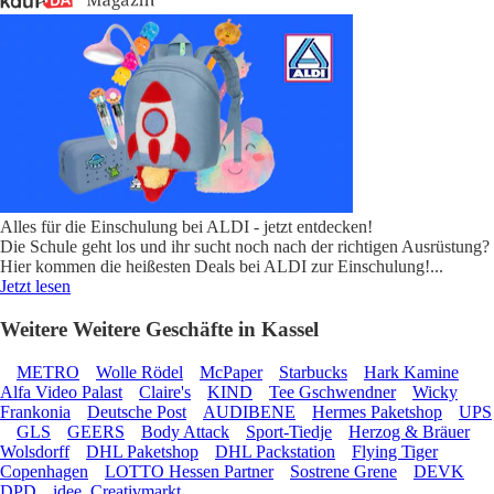
Alles für die Einschulung bei ALDI - jetzt entdecken!
Die Schule geht los und ihr sucht noch nach der richtigen Ausrüstung?
Hier kommen die heißesten Deals bei ALDI zur Einschulung!
...
Jetzt lesen
Weitere Weitere Geschäfte in Kassel
METRO
Wolle Rödel
McPaper
Starbucks
Hark Kamine
Alfa Video Palast
Claire's
KIND
Tee Gschwendner
Wicky
Frankonia
Deutsche Post
AUDIBENE
Hermes Paketshop
UPS
GLS
GEERS
Body Attack
Sport-Tiedje
Herzog & Bräuer
Wolsdorff
DHL Paketshop
DHL Packstation
Flying Tiger
Copenhagen
LOTTO Hessen Partner
Sostrene Grene
DEVK
DPD
idee. Creativmarkt