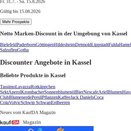
Fr. 31.7. - Sa. 15.8.2026
Gültig bis 15.08.2026
Mehr Prospekte
Netto Marken-Discount in der Umgebung von Kassel
Bielefeld
Paderborn
Göttingen
Hildesheim
Detmold
Lippstadt
Fulda
Hame
Salzuflen
Gotha
Discounter Angebote in Kassel
Beliebte Produkte in Kassel
Tassimo
Lavazza
Rotkäppchen
Sekt
Aperol
Krombacher
Sonnenblumenöl
Bier
Nescafe
Ariel
Blumen
Hav
Club
Blumenerde
Persil
Pflanzen
Kaffee
Jack Daniels
Coca
Cola
Volvic
Schwip Schwap
Erdbeeren
Neues vom KaufDA Magazin