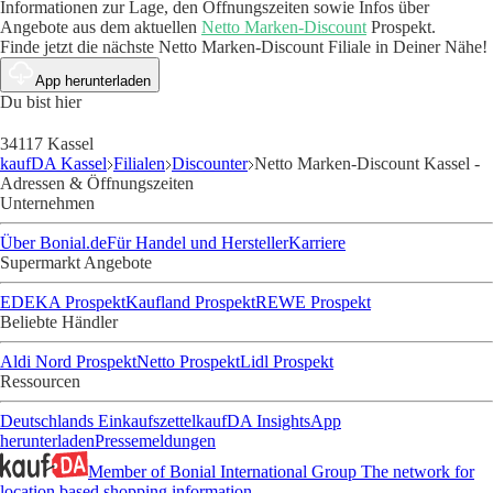
Informationen zur Lage, den Öffnungszeiten sowie Infos über
Angebote aus dem aktuellen
Netto Marken-Discount
Prospekt.
Finde jetzt die nächste Netto Marken-Discount Filiale in Deiner Nähe!
App herunterladen
Du bist hier
34117 Kassel
kaufDA Kassel
Filialen
Discounter
Netto Marken-Discount Kassel -
Adressen & Öffnungszeiten
Unternehmen
Über Bonial.de
Für Handel und Hersteller
Karriere
Supermarkt Angebote
EDEKA Prospekt
Kaufland Prospekt
REWE Prospekt
Beliebte Händler
Aldi Nord Prospekt
Netto Prospekt
Lidl Prospekt
Ressourcen
Deutschlands Einkaufszettel
kaufDA Insights
App
herunterladen
Pressemeldungen
Member of Bonial International Group
The network for
location based shopping information